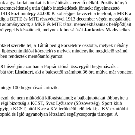
k a gyakorlatlanokat is felcsábítsák - vezető nélkül. Pozitív irányú
-szerencsétlenség után újabb intézkedések jönnek: figyelmeztető
1-1913 közt mintegy 24.000 K költséggel bevezeti a telefont, a MKE a
pedig a BETE és MTE részvételével 1913 december végén megalakítja
t adományozott; a MKE és MTE tátrai menedékházainak belépődíjait
lyeget is készíttetett, melynek kibocsátását
Jankovics M. dr.
lelkes
kkel szerelte fel, a Tátrát pedig körzetekre osztotta, melyek néhány
ói, liptószentmiklósi körzetek) s melyek mindegyike megfelelő számú
ízben rendeztek mentőtanfolyamot.
18 húsvétján azonban a Poprádi-tónál összegyűlt hegymászók -
bát tört
Lindner
t, aki a balesettől számított 36 óra múlva már vonaton
integy 100 hegymászó tartozik.
ni, de nem működött kifogástalanul; a bajbajutottakat többnyire a
régi bizottság a KCST, Svaz Lyžiarov (Síszövetség), Sport-klub
lgyig a KCST, attól K-re a KV területéül jelölték ki; a KV ez utóbbi
 Poprád és Igló ugyanolyan létszámú segélycsoportja támogat. A