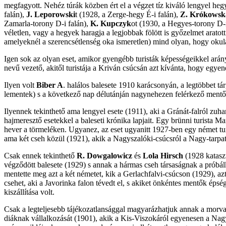
megfagyott. Nehéz túrák közben ért el a végzet tíz kiváló lengyel heg
falán),
J.
Leporowski
t (1928, a Zerge-hegy É-i falán),
Z. Krókowsk
Zamarla-torony D-i falán),
K.
Kupczyk
ot (1930, a Hegyes-torony D-i
véletlen, vagy a hegyek haragja a legjobbak fölött is győzelmet arato
amelyeknél a szerencsétlenség oka ismeretlen) mind olyan, hogy okul
Igen sok az olyan eset, amikor gyengébb turisták képességeikkel ará
nevű vezető, akitől turistája a Kriván csúcsán azt kívánta, hogy egye
Ilyen volt
Biber A
. halálos balesete 1910 karácsonyán, a legtöbbet tárg
lementek) s a következő nap délutánján nagynehezen felérkező mentőket
Ilyennek tekinthető ama lengyel esete (1911), aki a Gránát-falról zuha
hajmeresztő esetekkel a baleseti krónika lapjait. Egy brünni turista Ma
hever a törmeléken. Ugyanez, az eset ugyanitt 1927-ben egy német tur
ama két cseh közül (1921), akik a Nagyszalóki-csúcsról a Nagy-tarpata
Csak ennek tekinthető
R. Dowgalowicz
és
Lola Hirsch
(1928 kataszt
végződött balesete (1929) s annak a hármas cseh társaságnak a prób
mentette meg azt a két németet, kik a Gerlachfalvi-csúcson (1929), azt
csehet, aki a Javorinka falon tévedt el, s akiket önkéntes mentők éps
kiszállítása volt.
Csak a legteljesebb tájékozatlansággal magyarázhatjuk annak a morva tu
diáknak vállalkozását (1901), akik a Kis-Viszokáról egyenesen a Nagy