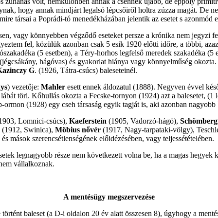
 zuhanás volt, nemkülönben annak a csehnek újabb, de éppoly primitív
ynak, hogy annak mindjárt legalsó lépcsőiről holtra zúzza magát. De n
mire társai a Poprádi-tó menedékházában jelentik az esetet s azonmód e
sésen, vagy könnyebben végződő eseteket persze a krónika nem jegyzi f
egyeztem fel, közülük azonban csak 5 esik 1920 előtti időre, a többi, aza
szakadéka (5 esetben), a Téry-horhos legfelső meredek szakadéka (5 es
 (jégcsákány, hágóvas) és gyakorlat hiánya vagy könnyelműség okozta
Kazinczy G
. (1926, Tátra-csúcs) baleseteinél.
ys
) vezetője:
Mahler
esett ennek áldozatul (1888). Negyven évvel későb
lábát töri. Kőhullás okozta a Fecske-tornyon (1924) azt a balesetet, (1
p-ormon (1928) egy cseh társaság egyik tagját is, aki azonban nagyobb 
1903, Lomnici-csúcs),
Kaeferstein
(1905, Vadorzó-hágó),
Schömberg
(1912, Swinica),
Möbius nővér
(1917, Nagy-tarpataki-völgy), Teschle
és mások szerencsétlenségének előidézésében, vagy teljessétételében.
etek legnagyobb része nem következett volna be, ha a magas hegyek közé
 nem vállalkoznak.
A mentésügy megszervezése
 történt baleset (a D-i oldalon 20 év alatt összesen 8), úgyhogy a me