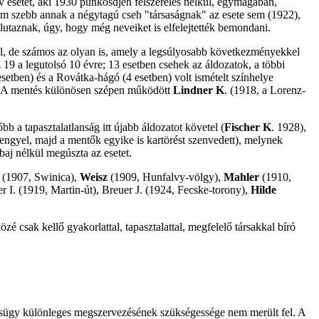
 esetét, aki 1930 pünkösdjén felszerelés nélkül, egymagában,
em szebb annak a négytagú cseh "társaságnak" az esete sem (1922),
lutaznak, úgy, hogy még neveiket is elfelejtették bemondani.
el, de számos az olyan is, amely a legsúlyosabb következményekkel
z 19 a legutolsó 10 évre; 13 esetben csehek az áldozatok, a többi
etben) és a Rovátka-hágó (4 esetben) volt ismételt színhelye
. A mentés különösen szépen működött
Lindner K
. (1918, a Lorenz-
b a tapasztalatlanság itt újabb áldozatot követel (
Fischer K
. 1928),
 lengyel, majd a mentők egyike is kartörést szenvedett), melynek
baj nélkül megúszta az esetet.
(1907, Swinica),
Weisz
(1909, Hunfalvy-völgy),
Mahler
(1910,
r I. (1919, Martin-út), Breuer J. (1924, Fecske-torony),
Hilde
 csak kellő gyakorlattal, tapasztalattal, megfelelő társakkal bíró
ntésügy különleges megszervezésének szükségessége nem merült fel. A