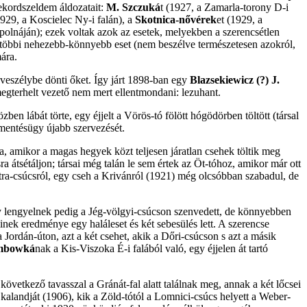
rekordszeldem áldozatait:
M. Szczuká
t (1927, a Zamarla-torony D-i
1929, a Koscielec Ny-i falán), a
Skotnica-nővérek
et (1929, a
ápolnáján); ezek voltak azok az esetek, melyekben a szerencsétlen
többi nehezebb-könnyebb eset (nem beszélve természetesen azokról,
ára.
veszélybe dönti őket. Így járt 1898-ban egy
Blazsekiewicz (?) J.
megterhelt vezető nem mert ellentmondani: lezuhant.
n lábát törte, egy éjjelt a Vörös-tó fölött hógödörben töltött (társal
 mentésügy újabb szervezését.
ja, amikor a magas hegyek közt teljesen járatlan csehek töltik meg
ra átsétáljon; társai még talán le sem értek az Öt-tóhoz, amikor már ott
tra-csúcsról, egy cseh a Krivánról (1921) még olcsóbban szabadul, de
gy lengyelnek pedig a Jég-völgyi-csúcson szenvedett, de könnyebben
aminek eredménye
egy haláleset és két sebesülés lett. A szerencse
 Jordán-úton, azt a két csehet, akik a Dőri-csúcson s azt a másik
embowká
nak a Kis-Viszoka É-i falából való, egy éjjelen át tartó
következő tavasszal a Gránát-fal alatt találnak meg, annak a két lőcsei
alandját (1906), kik a Zöld-tótól a Lomnici-csúcs helyett a Weber-