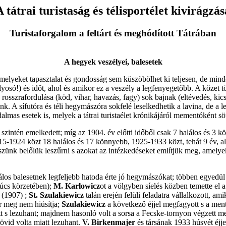
A tátrai turistaság és télisportélet kivirágzás
Turistaforgalom a feltárt és meghódított Tátrában
A hegyek veszélyei, balesetek
melyeket tapasztalat és gondosság sem küszöbölhet ki teljesen, de mind
osó!) és időt, ahol és amikor ez a veszély a legfenyegetőbb. A kőzet tör
 rosszrafordulása (köd, vihar, havazás, fagy) sok bajnak (eltévedés, kic
k. A sífutóra és téli hegymászóra sokfelé leselkedhetik a lavina, de a 
almas esetek is, melyek a tátrai turistaélet krónikájáról mementóként sö
zintén emelkedett; míg az 1904. év előtti időből csak 7 halálos és 3 k
5-1924 közt 18 halálos és 17 könnyebb, 1925-1933 közt, tehát 9 év, ala
zünk belőlük leszűrni s azokat az intézkedéseket említjük meg, amelyeke
álos balesetnek legfeljebb hatoda érte jó hegymászókat; többen egyedül 
súcs körzetében);
M.
Karlowicz
ot a völgyben síelés közben temette el
 (1907) ;
St. Szulakiewicz
talán erején felüli feladatra vállalkozott, am
ar meg nem hiúsítja;
Szulakiewicz
a következő éjjel megfagyott s a men
tt s lezuhant; majdnem hasonló volt a sorsa a Fecske-tornyon végzett 
 rövid volta miatt lezuhant.
V. Birkenmajer
és társának 1933 húsvét éjjel