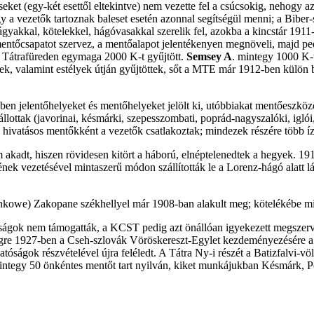
eket (egy-két esettől eltekintve) nem vezette fel a csúcsokig, nehogy azo
y a vezetők tartoznak baleset esetén azonnal segítségül menni; a Biber
ágyakkal, kötelekkel, hágóvasakkal szerelik fel, azokba a kincstár 191
mentőcsapatot szervez, a mentőalapot jelentékenyen megnöveli, majd 
Tátrafüreden egymaga 2000 K-t gyűjtött.
Semsey A
. mintegy 1000 K-
ek, valamint estélyek útján gyűjtöttek, sőt a MTE már 1912-ben külön bé
en jelentőhelyeket és mentőhelyeket jelölt ki, utóbbiakat mentőeszközö
állottak (javorinai, késmárki, szepesszombati, poprád-nagyszalóki, igl
 hivatásos mentőkként a vezetők csatlakoztak; mindezek részére több 
akadt, hiszen rövidesen kitört a háború, elnéptelenedtek a hegyek. 19
ek vezetésével mintaszerű módon szállították le a Lorenz-hágó alatt lá
onkowe) Zakopane székhellyel már 1908-ban alakult meg; kötelékébe m
ágok nem támogatták, a KCST pedig azt önállóan igyekezett megszervez
égre 1927-ben a Cseh-szlovák Vöröskereszt-Egylet kezdeményezésére a 
óságok részvételével újra feléledt. A Tátra Ny-i részét a Batizfalvi-vö
), mintegy 50 önkéntes mentőt tart nyilván, kiket munkájukban Késmárk,