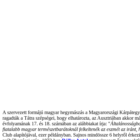
A szervezett formájú magyar hegymászás a Magyarországi Kárpátegy
ragadták a Tátra szépségei, hogy elhatározta, az Ausztriában akkor m
évfolyamának 17. és 18. számában az alábbiakat írja: "
Általánosságba
fiatalabb magyar természetbarátoknál felkeltenék az eszmét az iránt, h
Club alapítójával, ezer példányban. Sajnos mindössze 6 helyről érkez