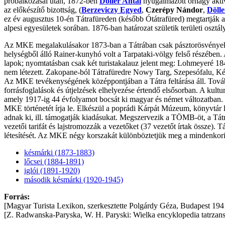
próbálkozásai után, 1872-ben
Döller Antal
nyugalmazott őrnagy aktív 
az előkészítő bizottság, (
Berzeviczy Egyed
,
Czerépy Nándor
,
Dölle
ez év augusztus 10-én Tátrafüreden (később Ótátrafüred) megtartják 
alpesi egyesületek sorában. 1876-ban határozat születik területi osztá
Az MKE megalakulásakor 1873-ban a Tátrában csak pásztorösvények és a
helységből álló Rainer-kunyhó volt a Tarpataki-völgy felső részében. A
lapok; nyomtatásban csak két turistakalauz jelent meg: Lohmeyeré 1
nem létezett. Zakopane-ból Tátrafüredre Nowy Targ, Szepesófalu, Ké
Az MKE tevékenységének középpontjában a Tátra feltárása áll. További
forrásfoglalások és útjelzések elhelyezése értendő elsősorban. A kul
amely 1917-ig 44 évfolyamot bocsát ki magyar és német változatban
MKE történetét írja le. Elkészül a poprádi Kárpát Múzeum, könyvtár 
adnak ki, ill. támogatják kiadásukat. Megszervezik a TÖMB-öt, a Tá
vezetői tarifát és lajstromozzák a vezetőket (37 vezetőt írtak össze).
létesítését. Az MKE négy korszakát különböztetjük meg a mindenkori
késmárki (1873-1883)
lőcsei (1884-1891)
iglói (1891-1920)
második késmárki (1920-1945)
Forrás:
[Magyar Turista Lexikon, szerkesztette Polgárdy Géza, Budapest 1941
[Z. Radwanska-Paryska, W. H. Paryski: Wielka encyklopedia tatrzan