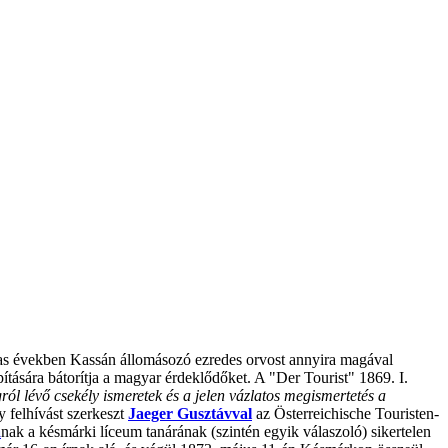
as években Kassán állomásozó ezredes orvost annyira magával
tására bátorítja a magyar érdeklődőket. A "Der Tourist" 1869. I.
l lévő csekély ismeretek és a jelen vázlatos megismertetés a
 felhívást szerkeszt
Jaeger Gusztávval
az Österreichische Touristen-
á
nak a késmárki líceum tanárának (szintén egyik válaszoló) sikertelen