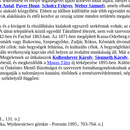
lelkesedése és erélye segítségével újabb körlevél indul útjára, melye
r Antal
,
Payer Hugó
,
Scholcz Frigyes
,
Weber Sámuel
), amely elha
az alakuló közgyűlést. Ebben az időben külföldön már több egyesület 
lyok alakítására és ettől kezdve az ország szinte minden területén megala
 kivágott fa elszállítására kialakult egyszerű szekérutak voltak; az eg
 tátrai települések közül egyedül Tátrafüred létezett, nem volt szervez
842-ben és Fuchsé 1863-ban. Az 1871-ben megépített Kassa-Oderberg-i
smárk vagy Bukovina, Szepesgyőrke, Zsdjár, Rókus, Késmárk útvonalon
 célok: más hegységek feltárása, és kulturális célok. A hegységfeltár
turális tevékenység kapcsán első helyen az irodalmi munkásság áll. Má
. Megjelennek az útikalauzok
Kolbenheyer Károly
,
Siegmeth Károly
,
létesül, és megkezdődik a
Magas-Tátra
új térképezése 1895-ben. Különb
trai Önkéntes Mentő Bizottságot és szervezett formábangondoskodnak 
 Támogatják a tudományos kutatást, törődnek a természetvédelemmel, népsz
 székhelytől függően:
., 131. o.]
ska, Wydawnictwo górskie - Poronin 1995., 703-704. o.]