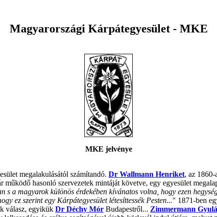
Magyarországi Kárpátegyesület - MKE
MKE jelvénye
esület megalakulásától számítandó.
Dr Wallmann Henriket
, az 1860-
ár működő hasonló szervezetek mintáját követve, egy egyesület megalapí
n s a magyarok különös érdekében kívánatos volna, hogy ezen hegységró
ogy ez szerint egy Kárpátegyesület létesíttessék Pesten...
" 1871-ben egy
ik válasz, egyikük
Dr Déchy Mór
Budapestről...
Zimmermann Gyul