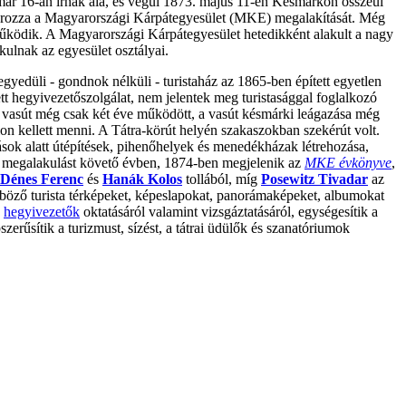
t már 16-an írnak alá, és végül 1873. május 11-én Késmárkon összeül
tározza a Magyarországi Kárpátegyesület (MKE) megalakítását. Még
működik. A Magyarországi Kárpátegyesület hetedikként alakult a nagy
kulnak az egyesület osztályai.
yedüli - gondnok nélküli - turistaház az 1865-ben épített egyetlen
ett hegyivezetőszolgálat, nem jelentek meg turistasággal foglalkozó
 vasút még csak két éve működött, a vasút késmárki leágazása még
 kellett menni. A Tátra-körút helyén szakaszokban szekérút volt.
ások alatt útépítések, pihenőhelyek és menedékházak létrehozása,
r a megalakulást követő évben, 1874-ben megjelenik az
MKE évkönyve
,
Dénes Ferenc
és
Hanák Kolos
tollából, míg
Posewitz Tivadar
az
öző turista térképeket, képeslapokat, panorámaképeket, albumokat
a
hegyivezetők
oktatásáról valamint vizsgáztatásáról, egységesítik a
erűsítik a turizmust, sízést, a tátrai üdülők és szanatóriumok